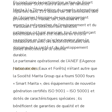
En conclusion, la participation active de Smart
à distribuer 5000 fours à autant de familles
Marita à la 7ème édition du congrès international
réparties dans 191 douars de 38 communes des
de l’Arganier témoigne de son engagement
provinces d’Al Haouz, de Chichaoua et de
envers la préservation de l’environnement et du
Taroudant. La sélection des familles
patrimoine culturel marocain, tout en renforçant
bénéficiaires ayant été réalisée en étroite
sa position en tant qu’acteur majeur dans le
collaboration avec les autorités locales des
domaine de la santé et du développement
zones affectées par le séisme.
durable.
Le partenaire opérationnel de l’ANEF (l’Agence
Nationale des Eaux et Forêts) n’étant autre que
READ MORE
la Société Marita Group qui a fourni 5000 fours
« Smart Marita », des équipements de nouvelle
génération certifiés ISO 9001 – ISO 50001 et
dotés de caractéristiques spéciales ; ils
bénéficient de garanties de qualité et de